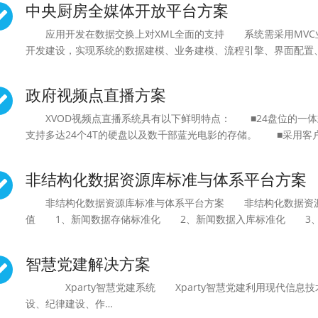
中央厨房全媒体开放平台方案
应用开发在数据交换上对XML全面的支持 系统需采用MVC业
开发建设，实现系统的数据建模、业务建模、流程引擎、界面配置
政府视频点直播方案
XVOD视频点直播系统具有以下鲜明特点： ■24盘位的一体
支持多达24个4T的硬盘以及数千部蓝光电影的存储。 ■采用客户
非结构化数据资源库标准与体系平台方案
非结构化数据资源库标准与体系平台方案 非结构化数据资源
值 1、新闻数据存储标准化 2、新闻数据入库标准化 3、
智慧党建解决方案
Xparty智慧党建系统 Xparty智慧党建利用现代信息
设、纪律建设、作…