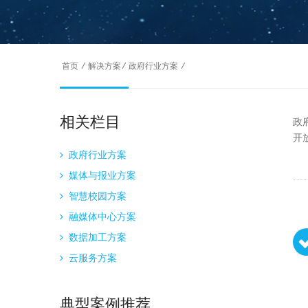
首页
/
解决方案
/
政府行业方案
/
相关栏目
政
开
政府行业方案
媒体与报业方案
智慧校园方案
融媒体中心方案
数据加工方案
云服务方案
典型案例推荐