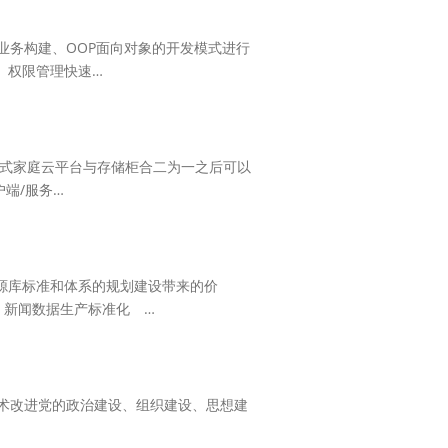
务构建、OOP面向对象的开发模式进行
、权限管理快速…
式家庭云平台与存储柜合二为一之后可以
端/服务…
库标准和体系的规划建设带来的价
新闻数据生产标准化 …
技术改进党的政治建设、组织建设、思想建