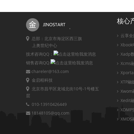
核心
云享全
总部：北京市海淀区西三旗
Xboo
上奥世纪中心
技术咨询QQ：
Xad
销售咨询QQ:
Xcm
chareler@163.com
Xpor
金启程科技
XTP
北京市昌平区龙域北街10号-1号楼五
Xwo
层
Xedi
010-13910426449
XDM
18148105@qq.com
XMD