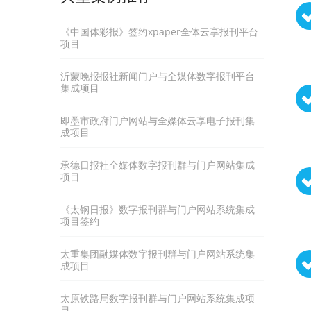
《中国体彩报》签约xpaper全体云享报刊平台
项目
沂蒙晚报报社新闻门户与全媒体数字报刊平台
集成项目
即墨市政府门户网站与全媒体云享电子报刊集
成项目
承德日报社全媒体数字报刊群与门户网站集成
项目
《太钢日报》数字报刊群与门户网站系统集成
项目签约
太重集团融媒体数字报刊群与门户网站系统集
成项目
太原铁路局数字报刊群与门户网站系统集成项
目