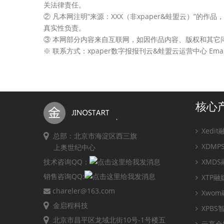
关法律责任。
② 凡本网注明“来源：XXX（非xpaper&蛙盟云）”
真实性负责。
③ 本网部分内容来自互联网，如因作品内容、版权和其它
※ 联系方式：xpaper数字报报刊云&蛙盟云运营中心 Email：ji
核心
Xedi
总部：北京市海淀区西三旗
XDM
上奥世纪中心
技术咨询QQ：
XMD
销售咨询QQ:
XTP
chareler@163.com
Xwo
金启程科技
XPB
北京市昌平区龙域北街10号-1号楼五
云享全