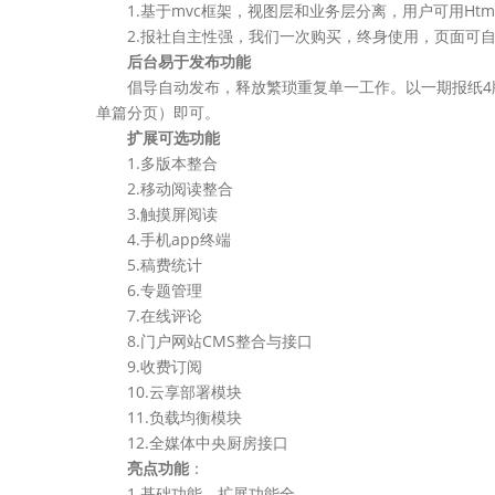
1.基于mvc框架，视图层和业务层分离，用户可用Htm
2.报社自主性强，我们一次购买，终身使用，页面可自
后台易于发布功能
倡导自动发布，释放繁琐重复单一工作。以一期报纸4版为
单篇分页）即可。
扩展可选功能
1.多版本整合
2.移动阅读整合
3.触摸屏阅读
4.手机app终端
5.稿费统计
6.专题管理
7.在线评论
8.门户网站CMS整合与接口
9.收费订阅
10.云享部署模块
11.负载均衡模块
12.全媒体中央厨房接口
亮点功能
：
1.基础功能、扩展功能全