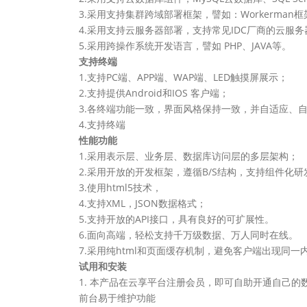
3.采用支持集群跨域部署框架，譬如：Workerman框架
4.采用支持云服务器部署，支持常见IDC厂商的云服务
5.采用跨操作系统开发语言，譬如 PHP、JAVA等。
支持终端
1.支持PC端、APP端、WAP端、LED触摸屏展示；
2.支持提供Android和IOS 客户端；
3.各终端功能一致，界面风格保持一致，并自适应、自
4.支持终端
性能功能
1.采用表示层、业务层、数据库访问层的多层架构；
2.采用开放的开发框架，遵循B/S结构，支持组件化研
3.使用html5技术，
4.支持XML，JSON数据格式；
5.支持开放的API接口，具有良好的可扩展性。
6.面向高端，轻松支持千万级数据、万人同时在线。
7.采用纯html和页面缓存机制，避免客户端出现同一
试用和安装
1. 本产品在云享平台注册会员，即可自助开通自己的
前台易于维护功能