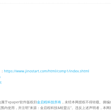
 ：
https://www.jinostart.com/html/comp1/index.shtml
m
t
属于xpaper软件版权归
金启程科技所有
，未经本网授权不得转载、摘编
围内使用，并注明“来源：金启程科技&蛙盟云”。违反上述声明者，本网