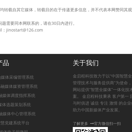
的作品，均转载自其它媒体，转载目的在于传递更多信息，并不代表本网赞同其
问题需要同本网联系的，请在30日内进行。
nostart@126.com
产品
关于我们
金启程科技致力于以“中国智慧
t融媒体采编管理系统
管理技术与服务提供商”为使命
PS融媒体媒资管理系统
网站提供“智慧全媒体”一体化技
S融媒体调度指挥系统
案。 金启程科技秉承 客户第一 
与时俱进 诚信 专注 激情 的企
融媒体选题策划系统
助力中国新媒体产业发展。
m融媒体中心管理系统
S智慧党建系统平台
了解更多
官方微信扫一扫
媒体电子报微报