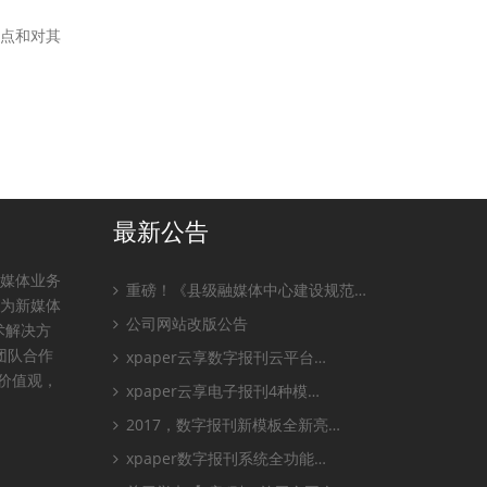
观点和对其
最新公告
全媒体业务
重磅！《县级融媒体中心建设规范…
，为新媒体
公司网站改版公告
术解决方
团队合作
xpaper云享数字报刊云平台…
业价值观，
xpaper云享电子报刊4种模…
2017，数字报刊新模板全新亮…
xpaper数字报刊系统全功能…