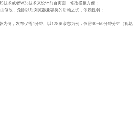
l5技术或者W3c技术来设计前台页面，修改模板方便；
由修改，免除以后浏览器兼容类的后顾之忧，依赖性弱；
例，发布仅需4分钟。以128页杂志为例，仅需30~60分钟分钟（视