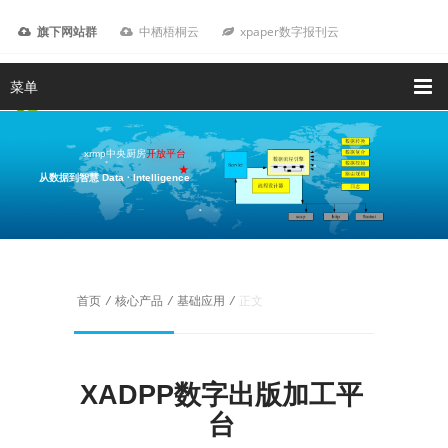
旗下网站群
中栖梧桐云
xpaper数字报刊云
菜单
xrmp中央厨房
开放平台
从数据到智慧 Data · Intelligence
我要咨询
首页
/
核心产品
/
基础应用
/
正文
XADPP数字出版加工平
台