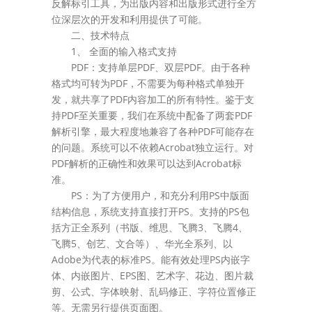
反解标引工具，为出版内容和出版形式进行全方
位深层次的开发和利用提供了可能。
二、技术特点
1、 全面的输入格式支持
PDF：支持单层PDF、双层PDF。由于各种
格式均可转为PDF，不需要为每种格式单独开
发，就共享了PDF内容加工的所有特性。鉴于支
持PDF至关重要，我们在系统中配备了两套PDF
解析引擎，最大程度地兼容了各种PDF可能存在
的问题。系统可以不依赖Acrobat独立运行。对
PDF解析的正确性和效果可以达到Acrobat标
准。
PS：为了方便用户，和充分利用PS中版面
结构信息，系统支持直接打开PS。支持的PS包
括方正全系列（书版、维思、飞腾3、飞腾4、
飞腾5、创艺、文合等）、华光全系列、以
Adobe为代表的标准PS。能有效处理PS内嵌字
体、内嵌图片、EPS图、艺术字、花边、图片裁
剪、公式、字体映射、乱码修正、字符位置修正
等。无需另行提供页面图。