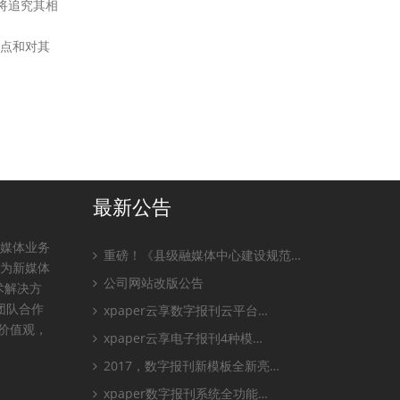
将追究其相
观点和对其
最新公告
全媒体业务
重磅！《县级融媒体中心建设规范…
，为新媒体
公司网站改版公告
术解决方
团队合作
xpaper云享数字报刊云平台…
业价值观，
xpaper云享电子报刊4种模…
2017，数字报刊新模板全新亮…
xpaper数字报刊系统全功能…