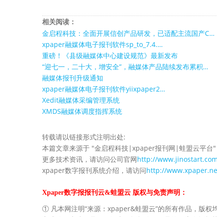
相关阅读：
金启程科技：全面开展信创产品研发，已适配主流国产C…
xpaper融媒体电子报刊软件sp_to_7.4.…
重磅！《县级融媒体中心建设规范》最新发布
“迎七一，二十大，增安全”，融媒体产品陆续发布累积…
融媒体报刊升级通知
xpaper融媒体电子报刊软件yiixpaper2…
Xedit融媒体采编管理系统
XMDS融媒体调度指挥系统
转载请以链接形式注明出处:
本篇文章来源于 "金启程科技|xpaper报刊网|蛙盟云平台"
更多技术资讯，请访问公司官网
http://www.jinostart.co
xpaper数字报刊系统介绍，请访问
http://www.xpaper.ne
Xpaper数字报报刊云&蛙盟云 版权与免责声明：
① 凡本网注明“来源：xpaper&蛙盟云”的所有作品，版权均