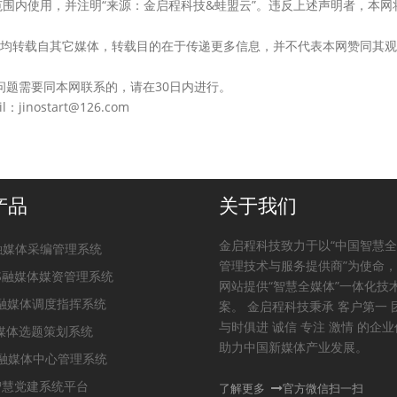
围内使用，并注明“来源：金启程科技&蛙盟云”。违反上述声明者，本网
的作品，均转载自其它媒体，转载目的在于传递更多信息，并不代表本网赞同其
问题需要同本网联系的，请在30日内进行。
nostart@126.com
产品
关于我们
金启程科技致力于以“中国智慧
t融媒体采编管理系统
管理技术与服务提供商”为使命
PS融媒体媒资管理系统
网站提供“智慧全媒体”一体化技
S融媒体调度指挥系统
案。 金启程科技秉承 客户第一 
与时俱进 诚信 专注 激情 的企
融媒体选题策划系统
助力中国新媒体产业发展。
m融媒体中心管理系统
S智慧党建系统平台
了解更多
官方微信扫一扫