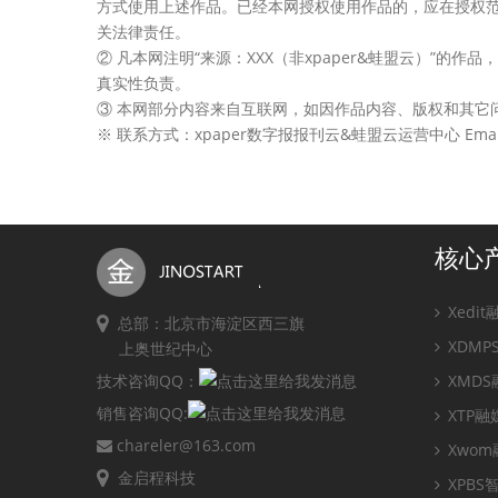
方式使用上述作品。已经本网授权使用作品的，应在授权范
关法律责任。
② 凡本网注明“来源：XXX（非xpaper&蛙盟云）”
真实性负责。
③ 本网部分内容来自互联网，如因作品内容、版权和其它
※ 联系方式：xpaper数字报报刊云&蛙盟云运营中心 Email：ji
核心
Xedi
总部：北京市海淀区西三旗
XDM
上奥世纪中心
技术咨询QQ：
XMD
销售咨询QQ:
XTP
chareler@163.com
Xwo
金启程科技
XPB