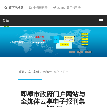
旗下网站群
中栖梧桐云
xpaper数字报刊云
菜单
xrmp中央厨房
开放平台
从数据到智慧 Data · Intelligence
我要咨询
首页
/
成功案例
/
政府行业案例
/
正文
即墨市政府门户网站与
全媒体云享电子报刊集