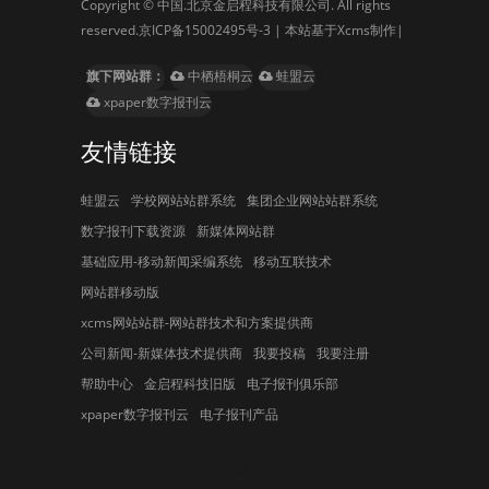
Copyright © 中国.北京金启程科技有限公司. All rights
reserved.
京ICP备15002495号-3
| 本站基于Xcms制作|
旗下网站群：
中栖梧桐云
蛙盟云
xpaper数字报刊云
友情链接
蛙盟云
学校网站站群系统
集团企业网站站群系统
数字报刊下载资源
新媒体网站群
基础应用-移动新闻采编系统
移动互联技术
网站群移动版
xcms网站站群-网站群技术和方案提供商
公司新闻-新媒体技术提供商
我要投稿
我要注册
帮助中心
金启程科技旧版
电子报刊俱乐部
xpaper数字报刊云
电子报刊产品
数字报系统|数字报刊系统|电子杂志软件|数字
报纸|电子报系统|网上看报系统|电子杂志系统|