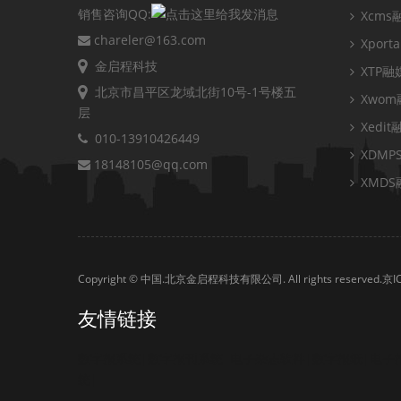
销售咨询QQ:
Xcm
chareler@163.com
Xpor
金启程科技
XTP
北京市昌平区龙域北街10号-1号楼五
Xwo
层
Xedi
010-13910426449
XDM
18148105@qq.com
XMD
Copyright © 中国.北京金启程科技有限公司. All rights reserved.
京I
友情链接
数字报系统|数字报刊系统|电子杂志软件|数字报纸|电子
统|