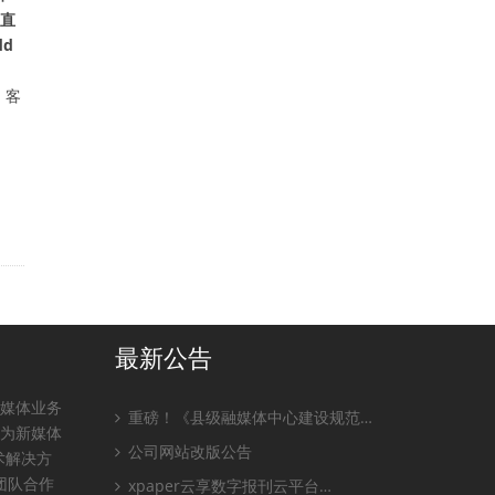
频直
dd
，客
最新公告
全媒体业务
重磅！《县级融媒体中心建设规范…
，为新媒体
公司网站改版公告
术解决方
团队合作
xpaper云享数字报刊云平台…