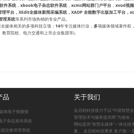
刊软件系统
，
xbook电子杂志软件系统
，
xcms网站群门户平台
，
xvod视
管理平台，XEdit全媒体新闻采编系统，XADP 全能数字出版加工平台，x
管理系统
等系列市场热销的专业产品。
全媒体相关的多项科技立项；
14
年专注媒体行业，
多
项媒体领域著作权
、教育院校、电力交通和上市企业集团等)。
产品
关于我们
金启程科技致力于以“中国智慧
媒体电子报微报
管理技术与服务提供商”为使命
k电子杂志发布系统
网站提供“智慧全媒体”一体化技
p数据交换管理系统
案。 金启程科技秉承 客户第一 