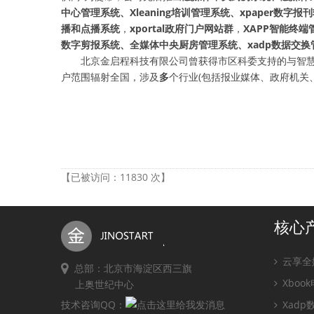
中心管理系统、Xleaning培训管理系统、
xpaper数字报
播和点播系统
，
xportal政府门户网站群
，
XAPP智能终端
数字剪报系统、全媒体中央厨房管理系统、xadp数据交换
北京金启程科技有限公司曾获得市区科委支持的与智慧
户范围辐射全国，涉及
多
个行业(包括报业媒体、政府机关
【已被访问：11830 次】
核心
云享全
总部：北京市海淀区西三旗
Xboo
上奥世纪中心
技术咨询QQ：
Xad