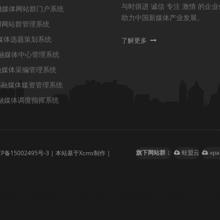
与时俱进 诚信 专注 激情 的企
s融媒体网站群门户系统
助力中国新媒体产业发展。
tal网站群管理系统
融媒体选题策划系统
了解更多
m融媒体中心管理系统
t融媒体采编管理系统
PS融媒体媒资管理系统
S融媒体调度指挥系统
旗下网站群：
蛙盟云
xp
CP备15002495号-3
| 本站基于Xcms制作 |
报系统|网上看报系统|电子杂志系统|在线看报纸软件|高校数字报|企业