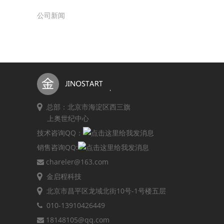
公司新闻
总部：北京市海淀区西三旗
上奥世纪中心
技术咨询QQ：
销售咨询QQ:
chareler@163.com
金启程科技
北京市昌平区龙域北街10号-1号楼五层
010-13910426449
18148105@qq.com