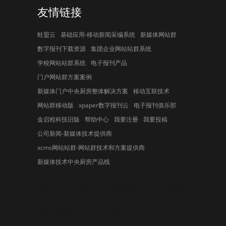
友情链接
蛙盟云
基础应用-移动新闻采编系统
新媒体网站群
数字报刊下载资源
集团企业网站站群系统
学校网站站群系统
电子报刊产品
门户网站群方案案例
新媒体门户中央厨房整体解决方案
移动互联技术
网站群移动版
xpaper数字报刊云
电子报刊俱乐部
金启程科技旧版
帮助中心
我要注册
我要投稿
公司新闻-新媒体技术提供商
xcms网站站群-网站群技术和方案提供商
新媒体技术中央厨房产品线
数字报系统|数字报刊系统|电子杂志软件|数字
报纸|电子报系统|网上看报系统|电子杂志系统|
在线看报纸软件|高校数字报|企业内刊数字化|
传统报纸数字化|公司内刊数字化|电子杂志系
统|