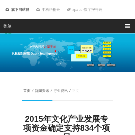
旗下网站群
中栖梧桐云
xpaper数字报刊云
菜单
xrmp中央厨房
开放平台
从数据到智慧 Data · Intelligence
我要咨询
首页
/
新闻资讯
/
行业资讯
/
正文
2015年文化产业发展专
项资金确定支持834个项