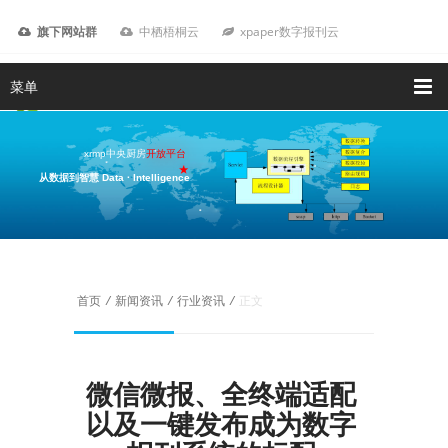
旗下网站群
中栖梧桐云
xpaper数字报刊云
菜单
xrmp中央厨房
开放平台
从数据到智慧 Data · Intelligence
我要咨询
首页
/
新闻资讯
/
行业资讯
/
正文
微信微报、全终端适配
以及一键发布成为数字