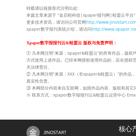
转载请以链接形式注明出处:
本篇文章来源于 "金启程科技|xpaper报刊网|蛙盟云平台"
更多技术资讯，请访问公司官网
http://www.jinostart.co
xpaper数字报刊系统介绍，请访问
http://www.xpaper.ne
Xpaper数字报报刊云&蛙盟云 版权与免责声明：
① 凡本网注明“来源：xpaper&蛙盟云”的所有作品，版权均
方式使用上述作品。已经本网授权使用作品的，应在授权范
关法律责任。
② 凡本网注明“来源：XXX（非xpaper&蛙盟云）”
真实性负责。
③ 本网部分内容来自互联网，如因作品内容、版权和其它
※ 联系方式：xpaper数字报报刊云&蛙盟云运营中心 Email：ji
核心