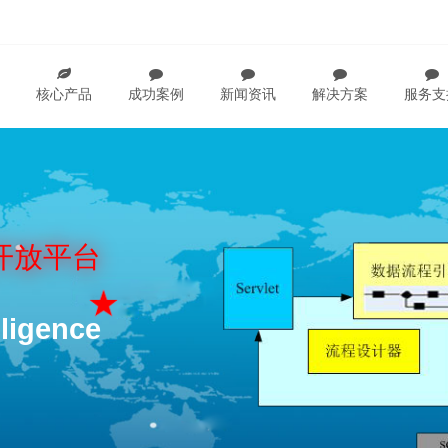
核心产品
成功案例
新闻资讯
解决方案
服务支
开放平台
ligence