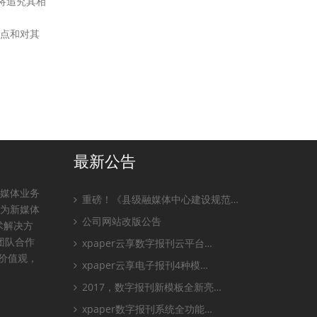
将追究其相
观点和对其
最新公告
全媒体业务
重磅！《县级融媒体中心建设规范…
，为新媒体
公司网站改版公告
术解决方
团队合作
xpaper云享数字报刊云平台…
业价值观，
xpaper云享电子报刊4种模…
2017，数字报刊新模板全新亮…
xpaper数字报刊系统全功能…