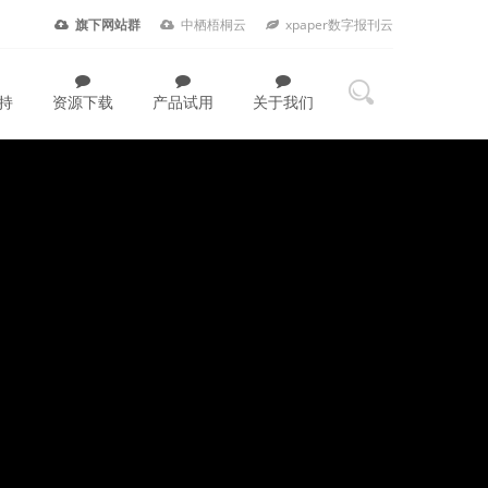
旗下网站群
中栖梧桐云
xpaper数字报刊云
持
资源下载
产品试用
关于我们