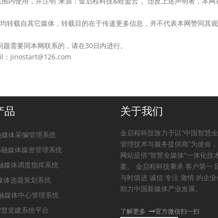
围内使用，并注明“来源：金启程科技&蛙盟云”。违反上述声明者，本网
的作品，均转载自其它媒体，转载目的在于传递更多信息，并不代表本网赞同其
问题需要同本网联系的，请在30日内进行。
nostart@126.com
产品
关于我们
金启程科技致力于以“中国智慧
t融媒体采编管理系统
管理技术与服务提供商”为使命
PS融媒体媒资管理系统
网站提供“智慧全媒体”一体化技
S融媒体调度指挥系统
案。 金启程科技秉承 客户第一 
与时俱进 诚信 专注 激情 的企
融媒体选题策划系统
助力中国新媒体产业发展。
m融媒体中心管理系统
S智慧党建系统平台
了解更多
官方微信扫一扫