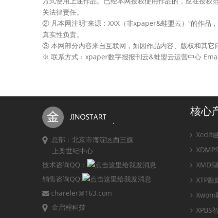
方式使用上述作品。已经本网授权使用作品的，应在授权范
关法律责任。
② 凡本网注明“来源：XXX（非xpaper&蛙盟云）”
真实性负责。
③ 本网部分内容来自互联网，如因作品内容、版权和其它
※ 联系方式：xpaper数字报报刊云&蛙盟云运营中心 Email：ji
核心
Xedi
总部：北京市海淀区西三旗
XDM
上奥世纪中心
技术咨询QQ：
XMD
销售咨询QQ:
XTP
chareler@163.com
Xwo
金启程科技
XPB