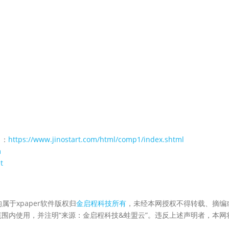
 ：
https://www.jinostart.com/html/comp1/index.shtml
m
t
属于xpaper软件版权归
金启程科技所有
，未经本网授权不得转载、摘编
围内使用，并注明“来源：金启程科技&蛙盟云”。违反上述声明者，本网