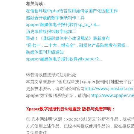
相关阅读：
在信创环境中php语言应用如何做国产化适配工作
超融合开放的数字报纸制作工具
xpaper融媒体电子报刊软件sp_to_7.4.…
历史纸质版报纸数字化加工
重磅！《县级融媒体中心建设规范》最新发布
“迎七一，二十大，增安全”，融媒体产品陆续发布累积…
融媒体报刊升级通知
xpaper融媒体电子报刊软件yiixpaper2…
转载请以链接形式注明出处:
本篇文章来源于 "金启程科技|xpaper报刊网|蛙盟云平台"
更多技术资讯，请访问公司官网
http://www.jinostart.co
xpaper数字报刊系统介绍，请访问
http://www.xpaper.ne
Xpaper数字报报刊云&蛙盟云 版权与免责声明：
① 凡本网注明“来源：xpaper&蛙盟云”的所有作品，版权均
方式使用上述作品。已经本网授权使用作品的，应在授权范
关法律责任。