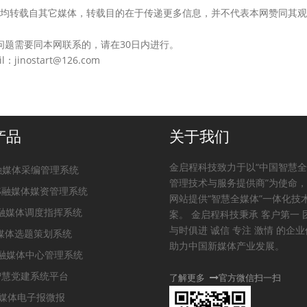
的作品，均转载自其它媒体，转载目的在于传递更多信息，并不代表本网赞同其
问题需要同本网联系的，请在30日内进行。
nostart@126.com
产品
关于我们
金启程科技致力于以“中国智慧
t融媒体采编管理系统
管理技术与服务提供商”为使命
PS融媒体媒资管理系统
网站提供“智慧全媒体”一体化技
S融媒体调度指挥系统
案。 金启程科技秉承 客户第一 
与时俱进 诚信 专注 激情 的企
融媒体选题策划系统
助力中国新媒体产业发展。
m融媒体中心管理系统
S智慧党建系统平台
了解更多
官方微信扫一扫
媒体电子报微报