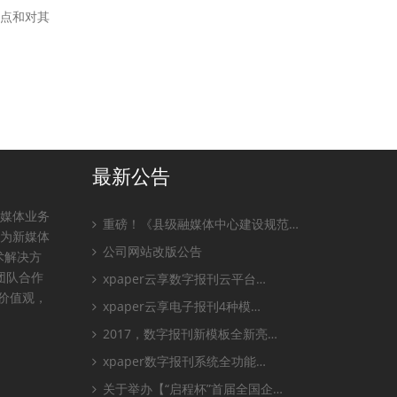
观点和对其
最新公告
全媒体业务
重磅！《县级融媒体中心建设规范…
，为新媒体
公司网站改版公告
术解决方
团队合作
xpaper云享数字报刊云平台…
业价值观，
xpaper云享电子报刊4种模…
2017，数字报刊新模板全新亮…
xpaper数字报刊系统全功能…
关于举办【“启程杯”首届全国企…