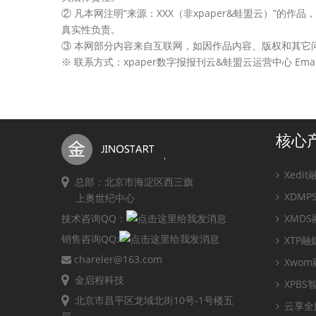
② 凡本网注明“来源：XXX（非xpaper&蛙盟云）”
真实性负责。
③ 本网部分内容来自互联网，如因作品内容、版权和其它
※ 联系方式：xpaper数字报报刊云&蛙盟云运营中心 Email：ji
核心
Xedi
总部：北京市海淀区西三旗
XDM
上奥世纪中心
技术咨询QQ：
XMD
销售咨询QQ:
XTP
chareler@163.com
Xwo
金启程科技
XPB
北京市昌平区龙域北街10号-1号楼五
云享全