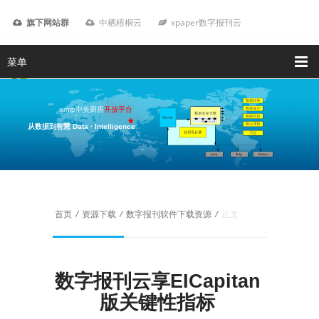
旗下网站群
中栖梧桐云
xpaper数字报刊云
菜单
xrmp中央厨房
开放平台
从数据到智慧 Data · Intelligence
我要咨询
首页
/
资源下载
/
数字报刊软件下载资源
/
正文
数字报刊云享EICapitan
版关键性指标