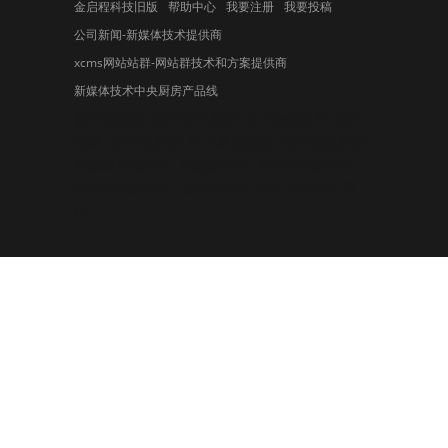
金启程科技旧版
帮助中心
我要注册
我要投稿
公司新闻-新媒体技术提供商
xcms网站站群-网站群技术和方案提供商
新媒体技术中央厨房产品线
数字报系统|数字报刊系统|电子杂志软件|数字
报纸|电子报系统|网上看报系统|电子杂志系统|
在线看报纸软件|高校数字报|企业内刊数字化|
传统报纸数字化|公司内刊数字化|电子杂志系
统|